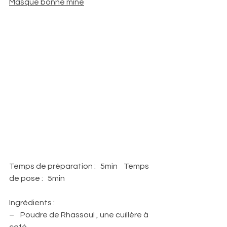
Masque bonne mine
Temps de préparation :   5min    Temps 
de pose :   5min    
Ingrédients :                
–    Poudre de Rhassoul , une cuillère à 