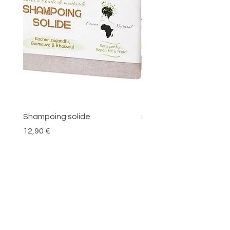
Shampoing solide
Savon L'Éclateint
Prix
Prix
12,90 €
12,90 €