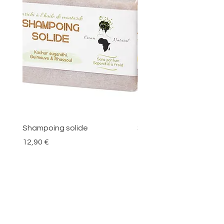
Shampoing solide
Savon L'Éclateint
Prix
Prix
12,90 €
12,90 €