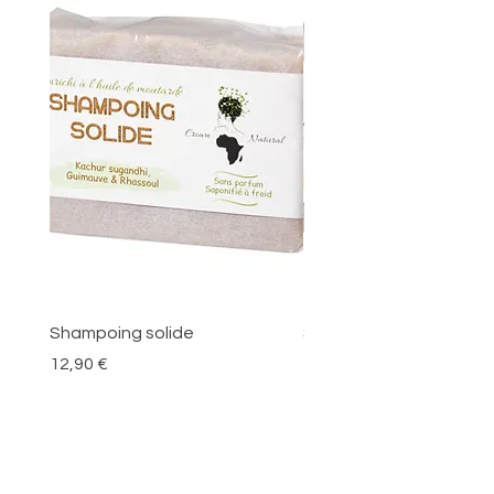
Shampoing solide
Savon L'Éclateint
Prix
Prix
12,90 €
12,90 €